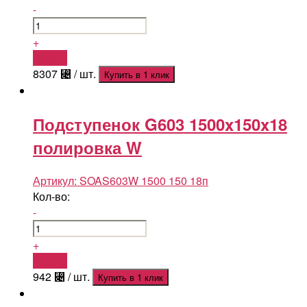
-
+
Купить
8307
⃄
/ шт.
Купить в 1 клик
Подступенок G603 1500x150x18
полировка W
Артикул:
SOAS603W 1500 150 18п
Кол-во:
-
+
Купить
942
⃄
/ шт.
Купить в 1 клик