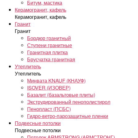
Битум, мастика
Керамогранит, кафель
Керамогранит, кафель
Гранит
Гранит
Бордюр гранитный
Ступени гранитные
Гранитная плитка
Брусчатка гранитная
Утеплитель
Утеплитель
Минвата KNAUF (КНАУФ)
ISOVER (ИЗОВЕР)
Базалит (базальтовые плиты)
Экструдированный пенополистирол
Пенопласт (ПСБС)
Гидро-ветро-парозащитные пленки
Подвесные потолки
Подвесные потолки
Потолок ARMSTRONG (АРМСТРОНГ)