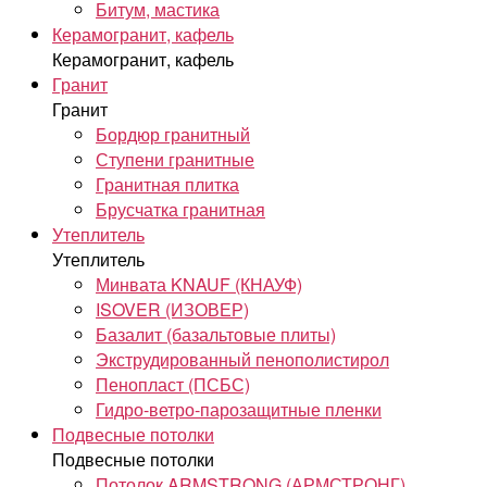
Битум, мастика
Керамогранит, кафель
Керамогранит, кафель
Гранит
Гранит
Бордюр гранитный
Ступени гранитные
Гранитная плитка
Брусчатка гранитная
Утеплитель
Утеплитель
Минвата KNAUF (КНАУФ)
ISOVER (ИЗОВЕР)
Базалит (базальтовые плиты)
Экструдированный пенополистирол
Пенопласт (ПСБС)
Гидро-ветро-парозащитные пленки
Подвесные потолки
Подвесные потолки
Потолок ARMSTRONG (АРМСТРОНГ)