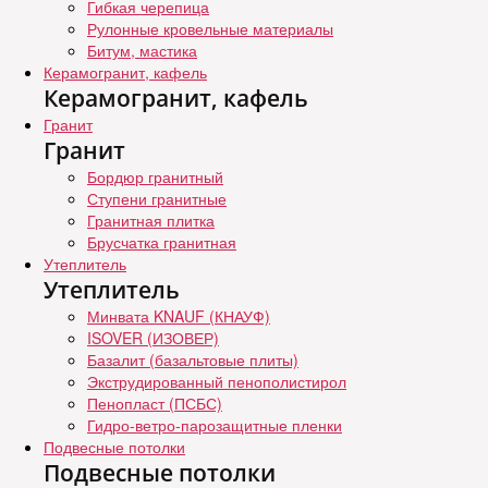
Гибкая черепица
Рулонные кровельные материалы
Битум, мастика
Керамогранит, кафель
Керамогранит, кафель
Гранит
Гранит
Бордюр гранитный
Ступени гранитные
Гранитная плитка
Брусчатка гранитная
Утеплитель
Утеплитель
Минвата KNAUF (КНАУФ)
ISOVER (ИЗОВЕР)
Базалит (базальтовые плиты)
Экструдированный пенополистирол
Пенопласт (ПСБС)
Гидро-ветро-парозащитные пленки
Подвесные потолки
Подвесные потолки