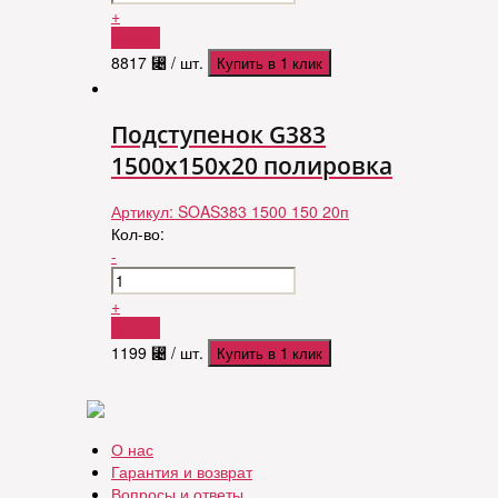
+
Купить
8817
⃄
/ шт.
Купить в 1 клик
Подступенок G383
1500x150x20 полировка
Артикул:
SOAS383 1500 150 20п
Кол-во:
-
+
Купить
1199
⃄
/ шт.
Купить в 1 клик
О нас
Гарантия и возврат
Вопросы и ответы