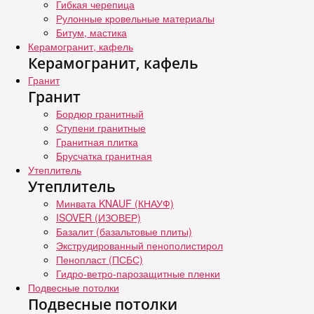
Гибкая черепица
Рулонные кровельные материалы
Битум, мастика
Керамогранит, кафель
Керамогранит, кафель
Гранит
Гранит
Бордюр гранитный
Ступени гранитные
Гранитная плитка
Брусчатка гранитная
Утеплитель
Утеплитель
Минвата KNAUF (КНАУФ)
ISOVER (ИЗОВЕР)
Базалит (базальтовые плиты)
Экструдированный пенополистирол
Пенопласт (ПСБС)
Гидро-ветро-парозащитные пленки
Подвесные потолки
Подвесные потолки