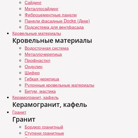
Сайдинг
Металлосайдинг
Фиброцементные панели
Панели фасадные Docke (Деке)
Подсистема для вентфасада
Кровельные материалы
Кровельные материалы
Водосточная система
Металлочерепица
Профнастил
Ондулин
Шифер
Гибкая черепица
Рулонные кровельные материалы
Битум, мастика
Керамогранит, кафель
Керамогранит, кафель
Гранит
Гранит
Бордюр гранитный
Ступени гранитные