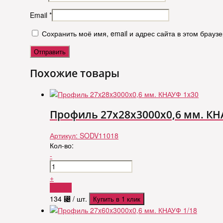
Email
*
Сохранить моё имя, email и адрес сайта в этом брау
Похожие товары
Профиль 27x28x3000x0,6 мм. КН
Артикул:
SODV11018
Кол-во:
-
+
Купить
134
⃄
/ шт.
Купить в 1 клик