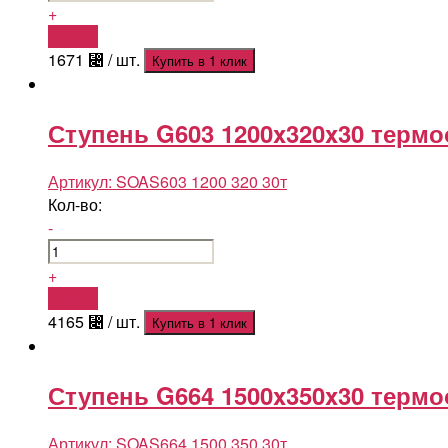
+
Купить
1671
⃄
/ шт.
Купить в 1 клик
Ступень G603 1200x320x30 термо
Артикул:
SOAS603 1200 320 30т
Кол-во:
-
+
Купить
4165
⃄
/ шт.
Купить в 1 клик
Ступень G664 1500x350x30 термо
Артикул:
SOAS664 1500 350 30т