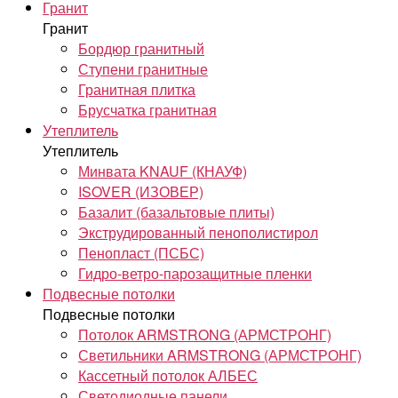
Гранит
Гранит
Бордюр гранитный
Ступени гранитные
Гранитная плитка
Брусчатка гранитная
Утеплитель
Утеплитель
Минвата KNAUF (КНАУФ)
ISOVER (ИЗОВЕР)
Базалит (базальтовые плиты)
Экструдированный пенополистирол
Пенопласт (ПСБС)
Гидро-ветро-парозащитные пленки
Подвесные потолки
Подвесные потолки
Потолок ARMSTRONG (АРМСТРОНГ)
Светильники ARMSTRONG (АРМСТРОНГ)
Кассетный потолок АЛБЕС
Светодиодные панели