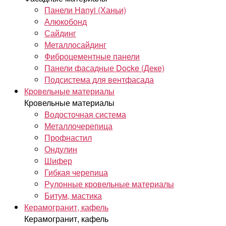
Панели Hanyi (Ханьи)
Алюкобонд
Сайдинг
Металлосайдинг
Фиброцементные панели
Панели фасадные Docke (Деке)
Подсистема для вентфасада
Кровельные материалы
Кровельные материалы
Водосточная система
Металлочерепица
Профнастил
Ондулин
Шифер
Гибкая черепица
Рулонные кровельные материалы
Битум, мастика
Керамогранит, кафель
Керамогранит, кафель