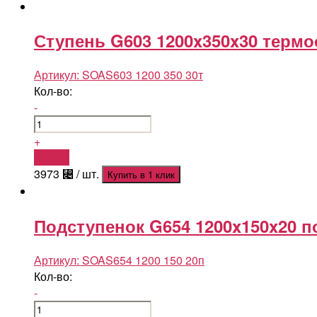
Ступень G603 1200x350x30 термо
Артикул:
SOAS603 1200 350 30т
Кол-во:
-
+
Купить
3973
⃄
/ шт.
Купить в 1 клик
Подступенок G654 1200x150x20 
Артикул:
SOAS654 1200 150 20п
Кол-во:
-