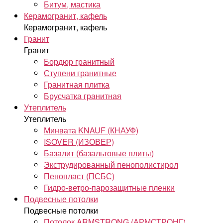
Битум, мастика
Керамогранит, кафель
Керамогранит, кафель
Гранит
Гранит
Бордюр гранитный
Ступени гранитные
Гранитная плитка
Брусчатка гранитная
Утеплитель
Утеплитель
Минвата KNAUF (КНАУФ)
ISOVER (ИЗОВЕР)
Базалит (базальтовые плиты)
Экструдированный пенополистирол
Пенопласт (ПСБС)
Гидро-ветро-парозащитные пленки
Подвесные потолки
Подвесные потолки
Потолок ARMSTRONG (АРМСТРОНГ)