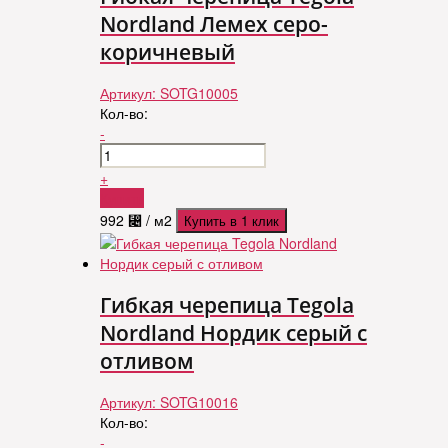
Nordland Лемех серо-
коричневый
Артикул:
SOTG10005
Кол-во:
-
+
Купить
992
⃄
/ м2
Купить в 1 клик
Гибкая черепица Tegola
Nordland Нордик серый с
отливом
Артикул:
SOTG10016
Кол-во:
-