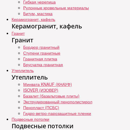
Гибкая черепица
Рулонные кровельные материалы
Битум, мастика
Керамогранит, кафель
Керамогранит, кафель
Гранит
Гранит
Бордюр гранитный
Ступени гранитные
Гранитная плитка
Брусчатка гранитная
Утеплитель
Утеплитель
Минвата KNAUF (КНАУФ)
ISOVER (ИЗОВЕР)
Базалит (базальтовые плиты)
Экструдированный пенополистирол
Пенопласт (ПСБС)
Гидро-ветро-парозащитные пленки
Подвесные потолки
Подвесные потолки