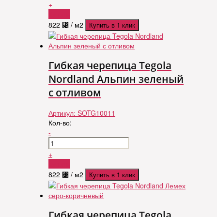
+
Купить
822
⃄
/ м2
Купить в 1 клик
Гибкая черепица Tegola
Nordland Альпин зеленый
с отливом
Артикул:
SOTG10011
Кол-во:
-
+
Купить
822
⃄
/ м2
Купить в 1 клик
Гибкая черепица Tegola