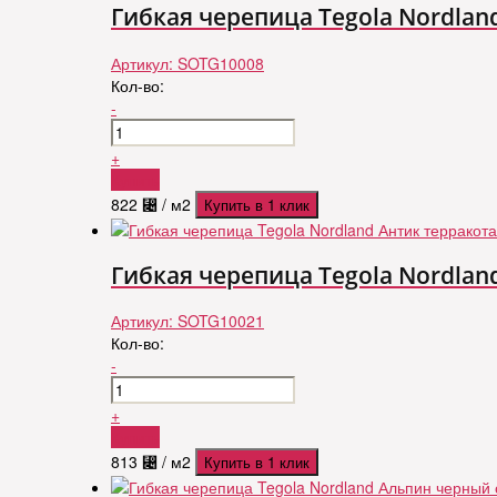
Гибкая черепица Tegola Nordlan
Артикул:
SOTG10008
Кол-во:
-
+
Купить
822
⃄
/ м2
Купить в 1 клик
Гибкая черепица Tegola Nordlan
Артикул:
SOTG10021
Кол-во:
-
+
Купить
813
⃄
/ м2
Купить в 1 клик