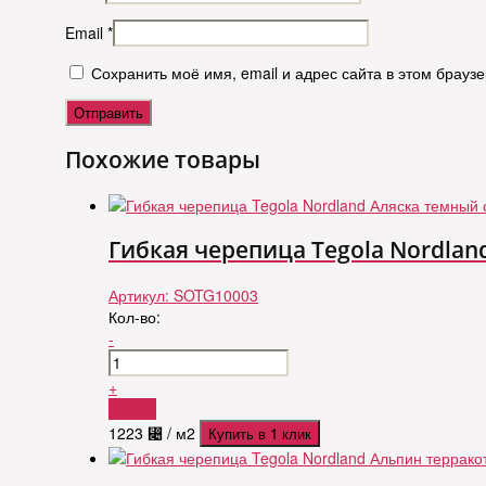
Email
*
Сохранить моё имя, email и адрес сайта в этом брау
Похожие товары
Гибкая черепица Tegola Nordlan
Артикул:
SOTG10003
Кол-во:
-
+
Купить
1223
⃄
/ м2
Купить в 1 клик