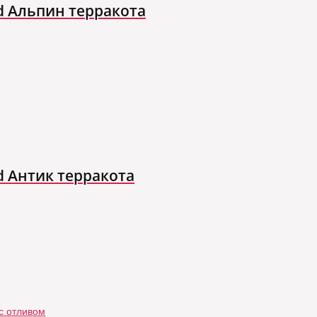
d Альпин терракота
d Антик терракота