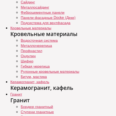
Сайдинг
Металлосайдинг
Фиброцементные панели
Панели фасадные Docke (Деке)
Подсистема для вентфасада
Кровельные материалы
Кровельные материалы
Водосточная система
Металлочерепица
Профнастил
Ондулин
Шифер
Гибкая черепица
Рулонные кровельные материалы
Битум, мастика
Керамогранит, кафель
Керамогранит, кафель
Гранит
Гранит
Бордюр гранитный
Ступени гранитные