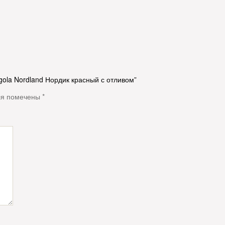
gola Nordland Нордик красный с отливом”
ля помечены
*