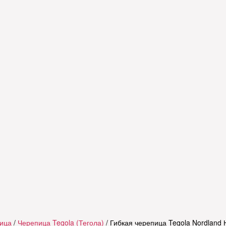
пица
/
Черепица Tegola (Тегола)
/ Гибкая черепица Tegola Nordland