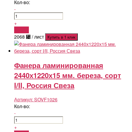
Кол-во:
-
+
Купить
2068
⃄
/ лист
Купить в 1 клик
Фанера ламинированная
2440х1220х15 мм. береза, сорт
I/II, Россия Свеза
Артикул:
SOVF1026
Кол-во:
-
+