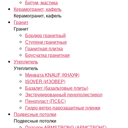
Битум, мастика
Керамогранит, кафель
Керамогранит, кафель
Гранит
Гранит
Бордюр гранитный
Ступени гранитные
Гранитная плитка
Брусчатка гранитная
Утеплитель
Утеплитель
Минвата KNAUF (КНАУФ)
ISOVER (ИЗОВЕР)
Базалит (базальтовые плиты)
Экструдированный пенополистирол
Пенопласт (ПСБС)
Гидро-ветро-парозащитные пленки
Подвесные потолки
Подвесные потолки
Потолок ARMSTRONG (АРМСТРОНГ)