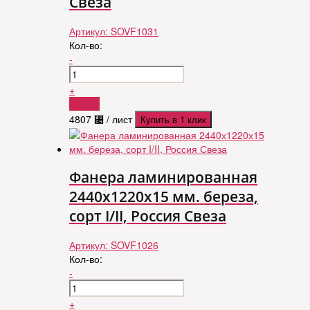
Свеза
Артикул:
SOVF1031
Кол-во:
-
+
Купить
4807
⃄
/ лист
Купить в 1 клик
Фанера ламинированная
2440х1220х15 мм. береза,
сорт I/II, Россия Свеза
Артикул:
SOVF1026
Кол-во:
-
+