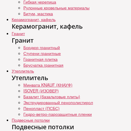
Гибкая черепица
Рулонные кровельные материалы
Битум, мастика
Керамогранит, кафель
Керамогранит, кафель
Гранит
Гранит
Бордюр гранитный
Ступени гранитные
Гранитная плитка
Брусчатка гранитная
Утеплитель
Утеплитель
Минвата KNAUF (КНАУФ)
ISOVER (ИЗОВЕР)
Базалит (базальтовые плиты)
Экструдированный пенополистирол
Пенопласт (ПСБС)
Гидро-ветро-парозащитные пленки
Подвесные потолки
Подвесные потолки