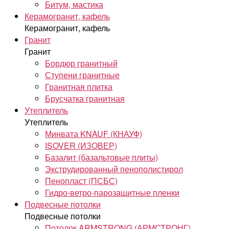
Битум, мастика
Керамогранит, кафель
Керамогранит, кафель
Гранит
Гранит
Бордюр гранитный
Ступени гранитные
Гранитная плитка
Брусчатка гранитная
Утеплитель
Утеплитель
Минвата KNAUF (КНАУФ)
ISOVER (ИЗОВЕР)
Базалит (базальтовые плиты)
Экструдированный пенополистирол
Пенопласт (ПСБС)
Гидро-ветро-парозащитные пленки
Подвесные потолки
Подвесные потолки
Потолок ARMSTRONG (АРМСТРОНГ)