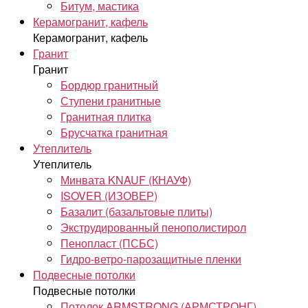
Битум, мастика
Керамогранит, кафель
Керамогранит, кафель
Гранит
Гранит
Бордюр гранитный
Ступени гранитные
Гранитная плитка
Брусчатка гранитная
Утеплитель
Утеплитель
Минвата KNAUF (КНАУФ)
ISOVER (ИЗОВЕР)
Базалит (базальтовые плиты)
Экструдированный пенополистирол
Пенопласт (ПСБС)
Гидро-ветро-парозащитные пленки
Подвесные потолки
Подвесные потолки
Потолок ARMSTRONG (АРМСТРОНГ)