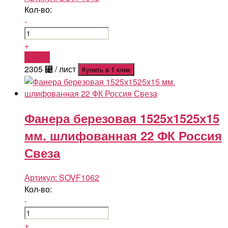
Кол-во:
-
+
Купить
2305
⃄
/ лист
Купить в 1 клик
Фанера березовая 1525х1525х15
мм. шлифованная 22 ФК Россия
Свеза
Артикул:
SOVF1062
Кол-во:
-
+