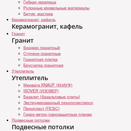
Гибкая черепица
Рулонные кровельные материалы
Битум, мастика
Керамогранит, кафель
Керамогранит, кафель
Гранит
Гранит
Бордюр гранитный
Ступени гранитные
Гранитная плитка
Брусчатка гранитная
Утеплитель
Утеплитель
Минвата KNAUF (КНАУФ)
ISOVER (ИЗОВЕР)
Базалит (базальтовые плиты)
Экструдированный пенополистирол
Пенопласт (ПСБС)
Гидро-ветро-парозащитные пленки
Подвесные потолки
Подвесные потолки