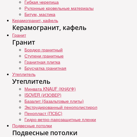
Гибкая черепица
Рулонные кровельные материалы
Битум, мастика
Керамогранит, кафель
Керамогранит, кафель
Гранит
Гранит
Бордюр гранитный
Ступени гранитные
Гранитная плитка
Брусчатка гранитная
Утеплитель
Утеплитель
Минвата KNAUF (КНАУФ)
ISOVER (ИЗОВЕР)
Базалит (базальтовые плиты)
Экструдированный пенополистирол
Пенопласт (ПСБС)
Гидро-ветро-парозащитные пленки
Подвесные потолки
Подвесные потолки