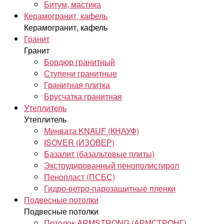
Битум, мастика
Керамогранит, кафель
Керамогранит, кафель
Гранит
Гранит
Бордюр гранитный
Ступени гранитные
Гранитная плитка
Брусчатка гранитная
Утеплитель
Утеплитель
Минвата KNAUF (КНАУФ)
ISOVER (ИЗОВЕР)
Базалит (базальтовые плиты)
Экструдированный пенополистирол
Пенопласт (ПСБС)
Гидро-ветро-парозащитные пленки
Подвесные потолки
Подвесные потолки
Потолок ARMSTRONG (АРМСТРОНГ)