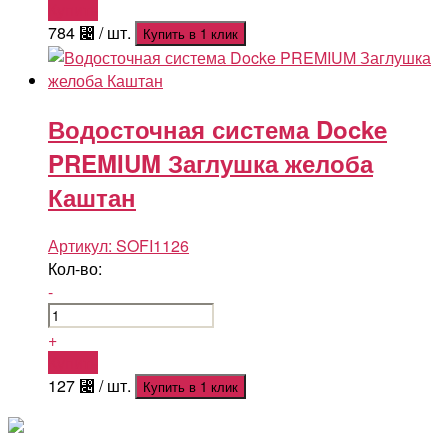
Купить
784
⃄
/ шт.
Купить в 1 клик
Водосточная система Docke
PREMIUM Заглушка желоба
Каштан
Артикул:
SOFI1126
Кол-во:
-
+
Купить
127
⃄
/ шт.
Купить в 1 клик