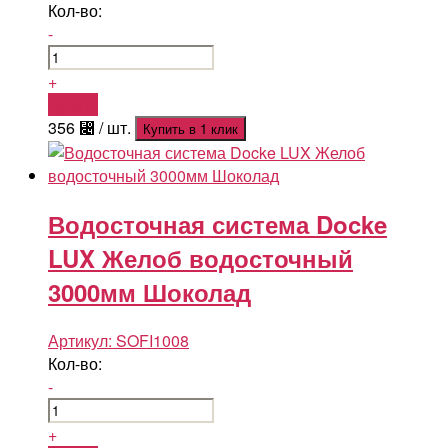
Кол-во:
-
+
Купить
356
⃄
/ шт.
Купить в 1 клик
Водосточная система Docke
LUX Желоб водосточный
3000мм Шоколад
Артикул:
SOFI1008
Кол-во:
-
+