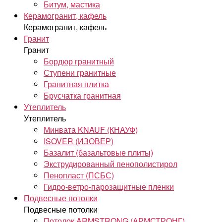
Битум, мастика
Керамогранит, кафель
Керамогранит, кафель
Гранит
Гранит
Бордюр гранитный
Ступени гранитные
Гранитная плитка
Брусчатка гранитная
Утеплитель
Утеплитель
Минвата KNAUF (КНАУФ)
ISOVER (ИЗОВЕР)
Базалит (базальтовые плиты)
Экструдированный пенополистирол
Пенопласт (ПСБС)
Гидро-ветро-парозащитные пленки
Подвесные потолки
Подвесные потолки
Потолок ARMSTRONG (АРМСТРОНГ)