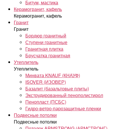
Битум, мастика
Керамогранит, кафель
Керамогранит, кафель
Гранит
Гранит
Бордюр гранитный
Ступени гранитные
Гранитная плитка
Брусчатка гранитная
Утеплитель
Утеплитель
Минвата KNAUF (КНАУФ)
ISOVER (ИЗОВЕР)
Базалит (базальтовые плиты)
Экструдированный пенополистирол
Пенопласт (ПСБС)
Гидро-ветро-парозащитные пленки
Подвесные потолки
Подвесные потолки
Потолок ARMSTRONG (АРМСТРОНГ)