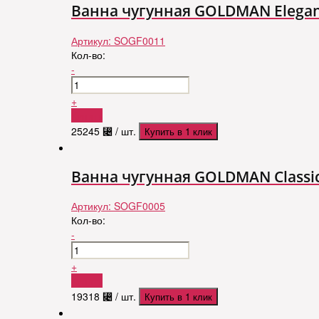
Ванна чугунная GOLDMAN Elegan
Артикул:
SOGF0011
Кол-во:
-
+
Купить
25245
⃄
/ шт.
Купить в 1 клик
Ванна чугунная GOLDMAN Classic 
Артикул:
SOGF0005
Кол-во:
-
+
Купить
19318
⃄
/ шт.
Купить в 1 клик