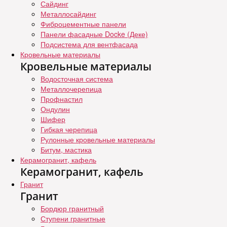
Сайдинг
Металлосайдинг
Фиброцементные панели
Панели фасадные Docke (Деке)
Подсистема для вентфасада
Кровельные материалы
Кровельные материалы
Водосточная система
Металлочерепица
Профнастил
Ондулин
Шифер
Гибкая черепица
Рулонные кровельные материалы
Битум, мастика
Керамогранит, кафель
Керамогранит, кафель
Гранит
Гранит
Бордюр гранитный
Ступени гранитные