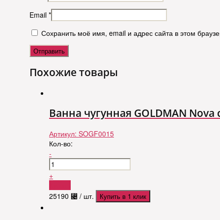
Email
*
Сохранить моё имя, email и адрес сайта в этом брау
Похожие товары
Ванна чугунная GOLDMAN Nova с
Артикул:
SOGF0015
Кол-во:
-
+
Купить
25190
⃄
/ шт.
Купить в 1 клик