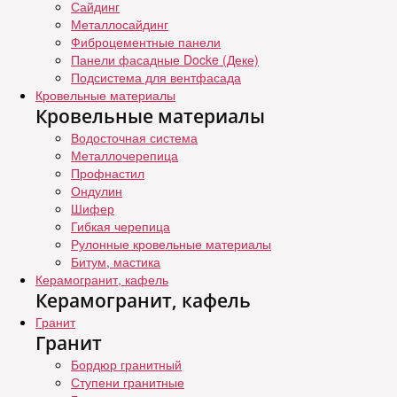
Сайдинг
Металлосайдинг
Фиброцементные панели
Панели фасадные Docke (Деке)
Подсистема для вентфасада
Кровельные материалы
Кровельные материалы
Водосточная система
Металлочерепица
Профнастил
Ондулин
Шифер
Гибкая черепица
Рулонные кровельные материалы
Битум, мастика
Керамогранит, кафель
Керамогранит, кафель
Гранит
Гранит
Бордюр гранитный
Ступени гранитные