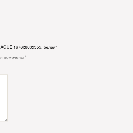
PRAGUE 1676x800x555, белая”
ля помечены
*