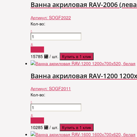
Ванна акриловая RAV-2006 (лева
Артикул:
SOGF2022
Кол-во:
-
+
Купить
15785
⃄
/ шт.
Купить в 1 клик
Ванна акриловая RAV-1200 1200х
Артикул:
SOGF2011
Кол-во:
-
+
Купить
10285
⃄
/ шт.
Купить в 1 клик