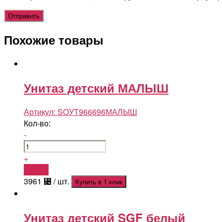
Похожие товары
Унитаз детский МАЛЫШ
Артикул:
SOУТ966696МАЛЫШ
Кол-во:
-
+
Купить
3961
⃄
/ шт.
Купить в 1 клик
Унитаз детский SGF белый