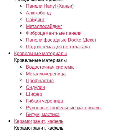
Панели Hanyi (Ханьи)
Алюкобонд
Сайдинг
Металлосайдинг
Фиброцементные панели
Панели фасадные Docke (Деке)
Подсистема для вентфасада
Кровельные материалы
Кровельные материалы
Водосточная система
Металлочерепица
Профнастил
Ондулин
Шифер
Гибкая черепица
Рулонные кровельные материалы
Битум, мастика
Керамогранит, кафель
Керамогранит, кафель