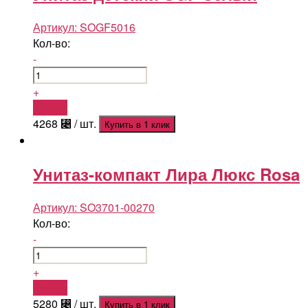
Артикул:
SOGF5016
Кол-во:
-
+
Купить
4268
⃄
/ шт.
Купить в 1 клик
Унитаз-компакт Лира Люкс Rosa
Артикул:
SO3701-00270
Кол-во:
-
+
Купить
5280
⃄
/ шт.
Купить в 1 клик