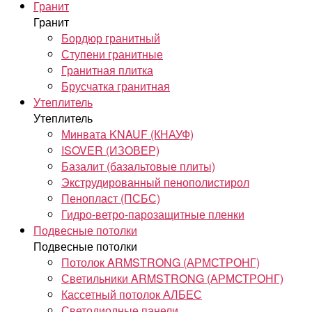
Гранит
Гранит
Бордюр гранитный
Ступени гранитные
Гранитная плитка
Брусчатка гранитная
Утеплитель
Утеплитель
Минвата KNAUF (КНАУФ)
ISOVER (ИЗОВЕР)
Базалит (базальтовые плиты)
Экструдированный пенополистирол
Пенопласт (ПСБС)
Гидро-ветро-парозащитные пленки
Подвесные потолки
Подвесные потолки
Потолок ARMSTRONG (АРМСТРОНГ)
Светильники ARMSTRONG (АРМСТРОНГ)
Кассетный потолок АЛБЕС
Светодиодные панели