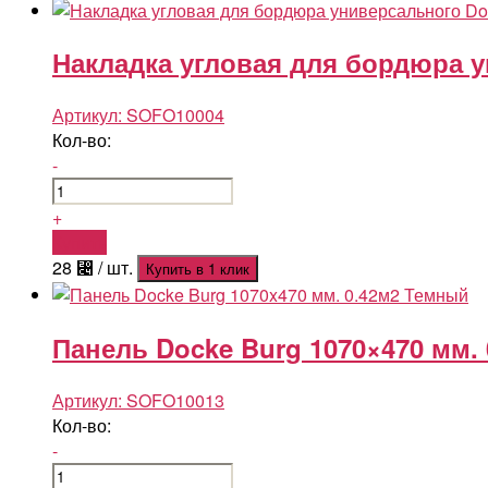
Накладка угловая для бордюра 
Артикул:
SOFO10004
Кол-во:
-
+
Купить
28
⃄
/ шт.
Купить в 1 клик
Панель Docke Burg 1070×470 мм.
Артикул:
SOFO10013
Кол-во:
-