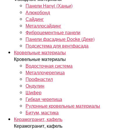
Панели Hanyi (Ханьи)
Алюкобонд
Сайдинг
Металлосайдинг
Фиброцементные панели
Панели фасадные Docke (Деке)
Подсистема для вентфасада
Кровельные материалы
Кровельные материалы
Водосточная система
Металлочерепица
Профнастил
Ондулин
Шифер
Гибкая черепица
Рулонные кровельные материалы
Битум, мастика
Керамогранит, кафель
Керамогранит, кафель