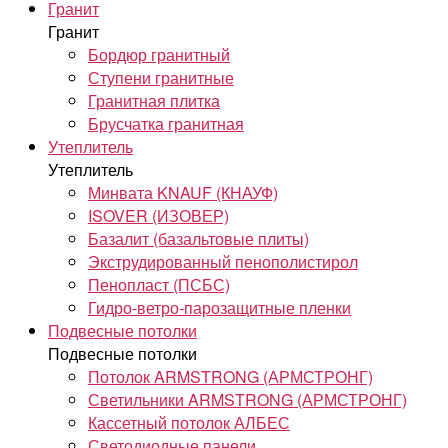
Гранит
Гранит
Бордюр гранитный
Ступени гранитные
Гранитная плитка
Брусчатка гранитная
Утеплитель
Утеплитель
Минвата KNAUF (КНАУФ)
ISOVER (ИЗОВЕР)
Базалит (базальтовые плиты)
Экструдированный пенополистирол
Пенопласт (ПСБС)
Гидро-ветро-парозащитные пленки
Подвесные потолки
Подвесные потолки
Потолок ARMSTRONG (АРМСТРОНГ)
Светильники ARMSTRONG (АРМСТРОНГ)
Кассетный потолок АЛБЕС
Светодиодные панели