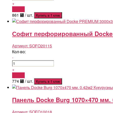
+
Купить
861
⃄
/ шт.
Купить в 1 клик
Софит перфорированный Docke 
Артикул:
SOFO20115
Кол-во:
-
+
Купить
774
⃄
/ шт.
Купить в 1 клик
Панель Docke Burg 1070×470 мм.
Артикул:
SOFO10018