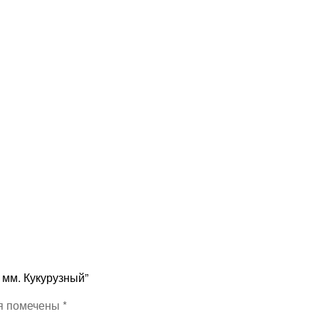
 мм. Кукурузный”
я помечены
*