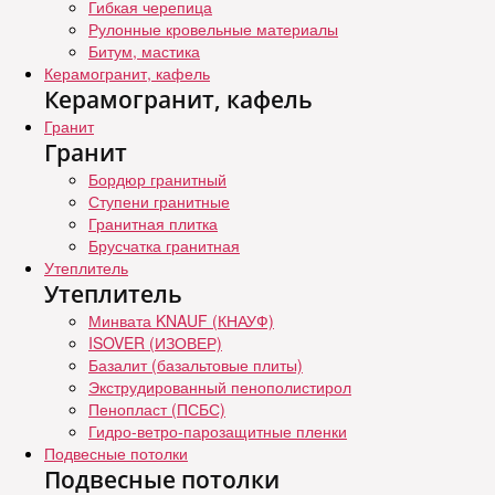
Гибкая черепица
Рулонные кровельные материалы
Битум, мастика
Керамогранит, кафель
Керамогранит, кафель
Гранит
Гранит
Бордюр гранитный
Ступени гранитные
Гранитная плитка
Брусчатка гранитная
Утеплитель
Утеплитель
Минвата KNAUF (КНАУФ)
ISOVER (ИЗОВЕР)
Базалит (базальтовые плиты)
Экструдированный пенополистирол
Пенопласт (ПСБС)
Гидро-ветро-парозащитные пленки
Подвесные потолки
Подвесные потолки