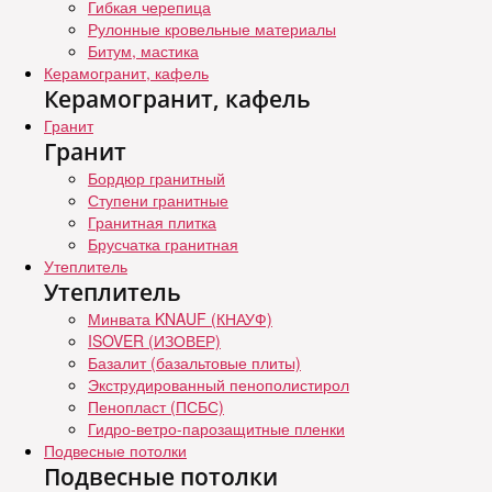
Гибкая черепица
Рулонные кровельные материалы
Битум, мастика
Керамогранит, кафель
Керамогранит, кафель
Гранит
Гранит
Бордюр гранитный
Ступени гранитные
Гранитная плитка
Брусчатка гранитная
Утеплитель
Утеплитель
Минвата KNAUF (КНАУФ)
ISOVER (ИЗОВЕР)
Базалит (базальтовые плиты)
Экструдированный пенополистирол
Пенопласт (ПСБС)
Гидро-ветро-парозащитные пленки
Подвесные потолки
Подвесные потолки