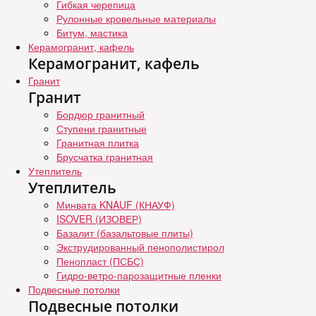
Гибкая черепица
Рулонные кровельные материалы
Битум, мастика
Керамогранит, кафель
Керамогранит, кафель
Гранит
Гранит
Бордюр гранитный
Ступени гранитные
Гранитная плитка
Брусчатка гранитная
Утеплитель
Утеплитель
Минвата KNAUF (КНАУФ)
ISOVER (ИЗОВЕР)
Базалит (базальтовые плиты)
Экструдированный пенополистирол
Пенопласт (ПСБС)
Гидро-ветро-парозащитные пленки
Подвесные потолки
Подвесные потолки