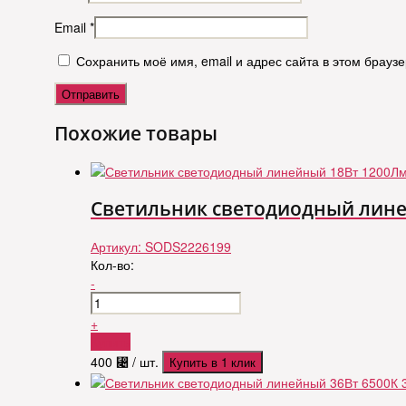
Email
*
Сохранить моё имя, email и адрес сайта в этом брау
Похожие товары
Светильник светодиодный линей
Артикул:
SODS2226199
Кол-во:
-
+
Купить
400
⃄
/ шт.
Купить в 1 клик