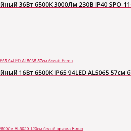
ный 36Вт 6500К 3000Лм 230В IP40 SPO-1
ный 16Вт 6500К IP65 94LED AL5065 57см 