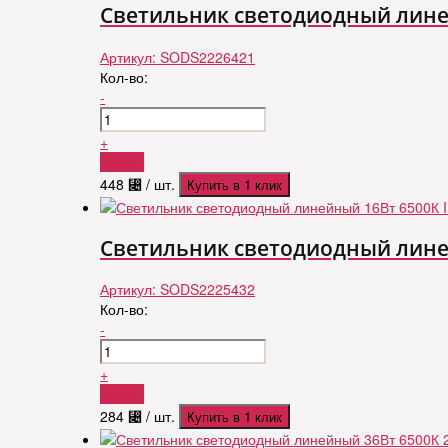
Светильник светодиодный линей
Артикул:
SODS2226421
Кол-во:
-
+
Купить
448
⃄
/ шт.
Купить в 1 клик
Светильник светодиодный линей
Артикул:
SODS2225432
Кол-во:
-
+
Купить
284
⃄
/ шт.
Купить в 1 клик