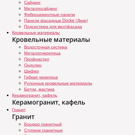
Сайдинг
Металлосайдинг
Фиброцементные панели
Панели фасадные Docke (Деке)
Подсистема для вентфасада
Кровельные материалы
Кровельные материалы
Водосточная система
Металлочерепица
Профнастил
Ондулин
Шифер
Гибкая черепица
Рулонные кровельные материалы
Битум, мастика
Керамогранит, кафель
Керамогранит, кафель
Гранит
Гранит
Бордюр гранитный
Ступени гранитные