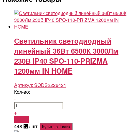
Светильник светодиодный
линейный 36Вт 6500К 3000Лм
230В IP40 SPO-110-PRIZMA
1200мм IN HOME
Артикул:
SODS2226421
Кол-во:
-
+
Купить
448
⃄
/ шт.
Купить в 1 клик