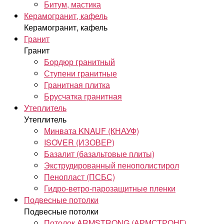
Битум, мастика
Керамогранит, кафель
Керамогранит, кафель
Гранит
Гранит
Бордюр гранитный
Ступени гранитные
Гранитная плитка
Брусчатка гранитная
Утеплитель
Утеплитель
Минвата KNAUF (КНАУФ)
ISOVER (ИЗОВЕР)
Базалит (базальтовые плиты)
Экструдированный пенополистирол
Пенопласт (ПСБС)
Гидро-ветро-парозащитные пленки
Подвесные потолки
Подвесные потолки
Потолок ARMSTRONG (АРМСТРОНГ)