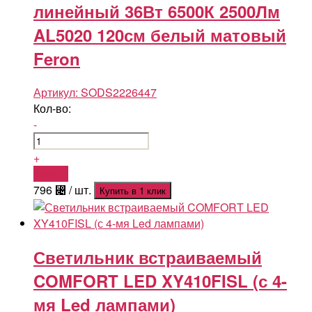
линейный 36Вт 6500К 2500Лм
AL5020 120см белый матовый
Feron
Артикул:
SODS2226447
Кол-во:
-
+
Купить
796
⃄
/ шт.
Купить в 1 клик
Светильник встраиваемый
COMFORT LED XY410FISL (с 4-
мя Led лампами)