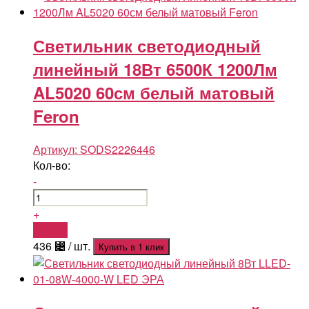
Светильник светодиодный
линейный 18Вт 6500К 1200Лм
AL5020 60см белый матовый
Feron
Артикул:
SODS2226446
Кол-во:
-
+
Купить
436
⃄
/ шт.
Купить в 1 клик