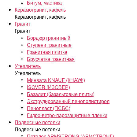
Битум, мастика
Керамогранит, кафель
Керамогранит, кафель
Гранит
Гранит
Бордюр гранитный
Ступени гранитные
Гранитная плитка
Брусчатка гранитная
Утеплитель
Утеплитель
Минвата KNAUF (КНАУФ)
ISOVER (ИЗОВЕР)
Базалит (базальтовые плиты)
Экструдированный пенополистирол
Пенопласт (ПСБС)
Гидро-ветро-парозащитные пленки
Подвесные потолки
Подвесные потолки
Потолок ARMSTRONG (АРМСТРОНГ)