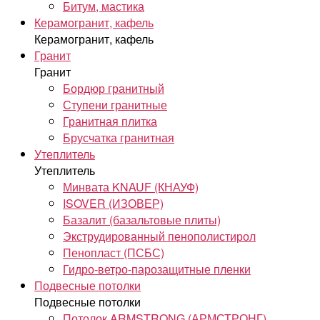
Битум, мастика
Керамогранит, кафель
Керамогранит, кафель
Гранит
Гранит
Бордюр гранитный
Ступени гранитные
Гранитная плитка
Брусчатка гранитная
Утеплитель
Утеплитель
Минвата KNAUF (КНАУФ)
ISOVER (ИЗОВЕР)
Базалит (базальтовые плиты)
Экструдированный пенополистирол
Пенопласт (ПСБС)
Гидро-ветро-парозащитные пленки
Подвесные потолки
Подвесные потолки
Потолок ARMSTRONG (АРМСТРОНГ)