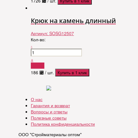
1726
⃄
/ шт.
Купить в 1 клик
Крюк на камень длинный
Артикул:
SOSG12507
Кол-во:
-
+
Купить
186
⃄
/ шт.
Купить в 1 клик
О нас
Гарантия и возврат
Вопросы и ответы
Полезные советы
Политика конфиденциальности
ООО "Стройматериалы оптом"