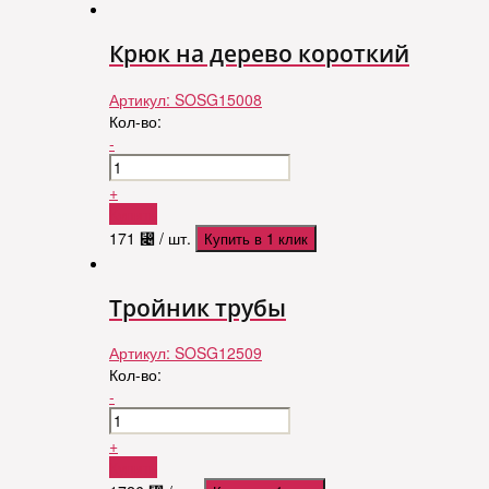
Крюк на дерево короткий
Артикул:
SOSG15008
Кол-во:
-
+
Купить
171
⃄
/ шт.
Купить в 1 клик
Тройник трубы
Артикул:
SOSG12509
Кол-во:
-
+
Купить