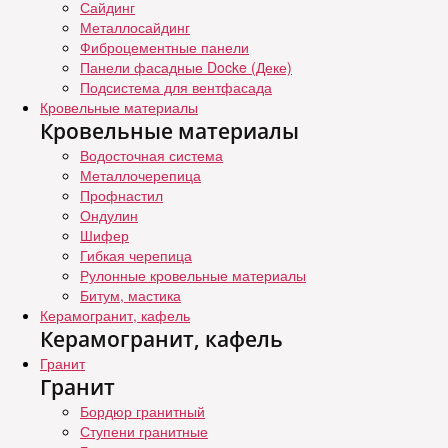
Сайдинг
Металлосайдинг
Фиброцементные панели
Панели фасадные Docke (Деке)
Подсистема для вентфасада
Кровельные материалы
Кровельные материалы
Водосточная система
Металлочерепица
Профнастил
Ондулин
Шифер
Гибкая черепица
Рулонные кровельные материалы
Битум, мастика
Керамогранит, кафель
Керамогранит, кафель
Гранит
Гранит
Бордюр гранитный
Ступени гранитные