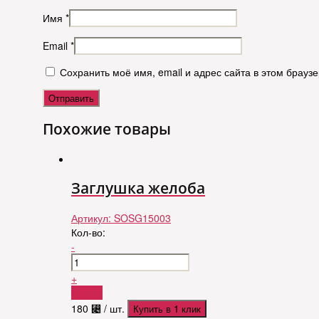
Имя
*
Email
*
Сохранить моё имя, email и адрес сайта в этом брау
Похожие товары
Заглушка желоба
Артикул:
SOSG15003
Кол-во:
-
+
Купить
180
⃄
/ шт.
Купить в 1 клик