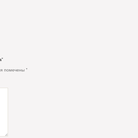
а”
ля помечены
*