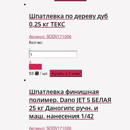
Шпатлевка по дереву дуб
0,25 кг ТЕКС
Артикул:
SODV171006
Кол-во:
-
+
Купить
53
⃄
/ шт.
Купить в 1 клик
Шпатлевка финишная
полимер. Dano JET 5 БЕЛАЯ
25 кг Даногипс ручн. и
маш. нанесения 1/42
Артикул:
SODV171026