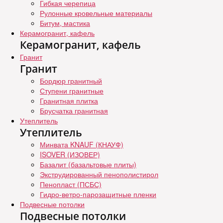
Гибкая черепица
Рулонные кровельные материалы
Битум, мастика
Керамогранит, кафель
Керамогранит, кафель
Гранит
Гранит
Бордюр гранитный
Ступени гранитные
Гранитная плитка
Брусчатка гранитная
Утеплитель
Утеплитель
Минвата KNAUF (КНАУФ)
ISOVER (ИЗОВЕР)
Базалит (базальтовые плиты)
Экструдированный пенополистирол
Пенопласт (ПСБС)
Гидро-ветро-парозащитные пленки
Подвесные потолки
Подвесные потолки