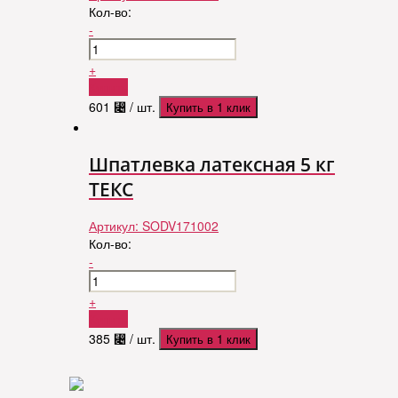
Кол-во:
-
+
Купить
601
⃄
/ шт.
Купить в 1 клик
Шпатлевка латексная 5 кг
ТЕКС
Артикул:
SODV171002
Кол-во:
-
+
Купить
385
⃄
/ шт.
Купить в 1 клик