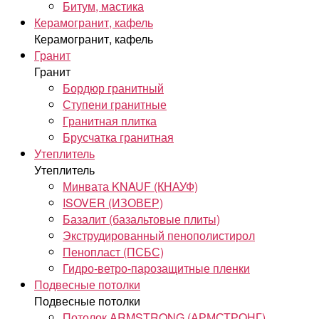
Битум, мастика
Керамогранит, кафель
Керамогранит, кафель
Гранит
Гранит
Бордюр гранитный
Ступени гранитные
Гранитная плитка
Брусчатка гранитная
Утеплитель
Утеплитель
Минвата KNAUF (КНАУФ)
ISOVER (ИЗОВЕР)
Базалит (базальтовые плиты)
Экструдированный пенополистирол
Пенопласт (ПСБС)
Гидро-ветро-парозащитные пленки
Подвесные потолки
Подвесные потолки
Потолок ARMSTRONG (АРМСТРОНГ)