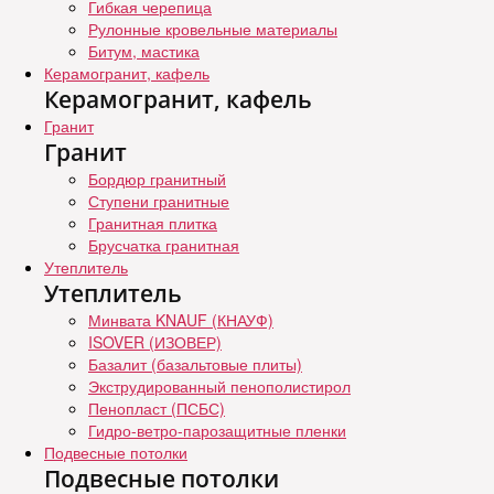
Гибкая черепица
Рулонные кровельные материалы
Битум, мастика
Керамогранит, кафель
Керамогранит, кафель
Гранит
Гранит
Бордюр гранитный
Ступени гранитные
Гранитная плитка
Брусчатка гранитная
Утеплитель
Утеплитель
Минвата KNAUF (КНАУФ)
ISOVER (ИЗОВЕР)
Базалит (базальтовые плиты)
Экструдированный пенополистирол
Пенопласт (ПСБС)
Гидро-ветро-парозащитные пленки
Подвесные потолки
Подвесные потолки