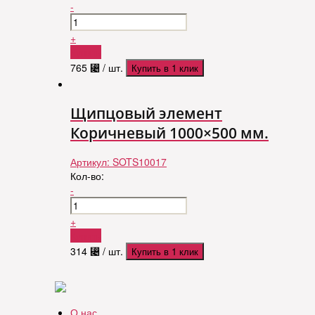
-
+
Купить
765
⃄
/ шт.
Купить в 1 клик
Щипцовый элемент
Коричневый 1000×500 мм.
Артикул:
SOTS10017
Кол-во:
-
+
Купить
314
⃄
/ шт.
Купить в 1 клик
О нас