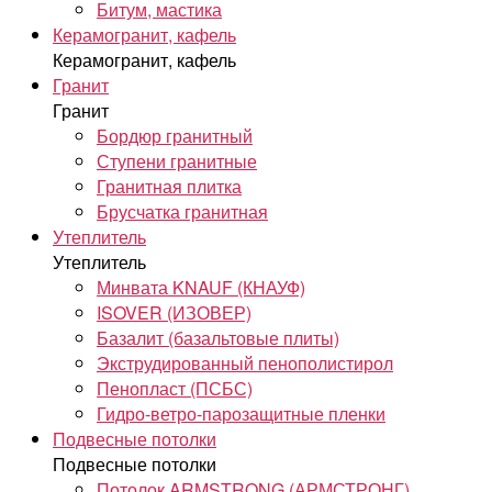
Битум, мастика
Керамогранит, кафель
Керамогранит, кафель
Гранит
Гранит
Бордюр гранитный
Ступени гранитные
Гранитная плитка
Брусчатка гранитная
Утеплитель
Утеплитель
Минвата KNAUF (КНАУФ)
ISOVER (ИЗОВЕР)
Базалит (базальтовые плиты)
Экструдированный пенополистирол
Пенопласт (ПСБС)
Гидро-ветро-парозащитные пленки
Подвесные потолки
Подвесные потолки
Потолок ARMSTRONG (АРМСТРОНГ)