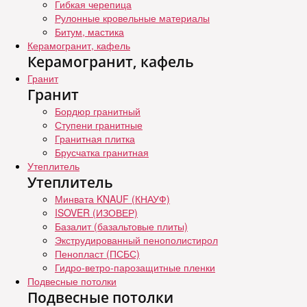
Гибкая черепица
Рулонные кровельные материалы
Битум, мастика
Керамогранит, кафель
Керамогранит, кафель
Гранит
Гранит
Бордюр гранитный
Ступени гранитные
Гранитная плитка
Брусчатка гранитная
Утеплитель
Утеплитель
Минвата KNAUF (КНАУФ)
ISOVER (ИЗОВЕР)
Базалит (базальтовые плиты)
Экструдированный пенополистирол
Пенопласт (ПСБС)
Гидро-ветро-парозащитные пленки
Подвесные потолки
Подвесные потолки