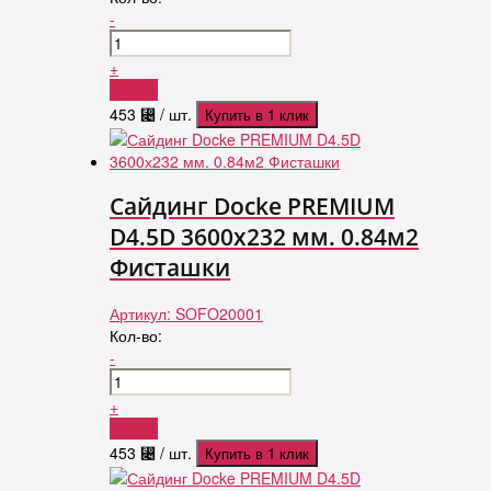
-
+
Купить
453
⃄
/ шт.
Купить в 1 клик
Сайдинг Docke PREMIUM
D4.5D 3600х232 мм. 0.84м2
Фисташки
Артикул:
SOFO20001
Кол-во:
-
+
Купить
453
⃄
/ шт.
Купить в 1 клик