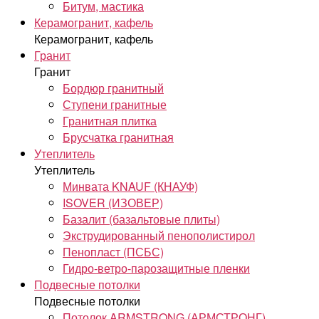
Битум, мастика
Керамогранит, кафель
Керамогранит, кафель
Гранит
Гранит
Бордюр гранитный
Ступени гранитные
Гранитная плитка
Брусчатка гранитная
Утеплитель
Утеплитель
Минвата KNAUF (КНАУФ)
ISOVER (ИЗОВЕР)
Базалит (базальтовые плиты)
Экструдированный пенополистирол
Пенопласт (ПСБС)
Гидро-ветро-парозащитные пленки
Подвесные потолки
Подвесные потолки
Потолок ARMSTRONG (АРМСТРОНГ)