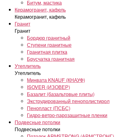
Битум, мастика
Керамогранит, кафель
Керамогранит, кафель
Гранит
Гранит
Бордюр гранитный
Ступени гранитные
Гранитная плитка
Брусчатка гранитная
Утеплитель
Утеплитель
Минвата KNAUF (КНАУФ)
ISOVER (ИЗОВЕР)
Базалит (базальтовые плиты)
Экструдированный пенополистирол
Пенопласт (ПСБС)
Гидро-ветро-парозащитные пленки
Подвесные потолки
Подвесные потолки
Потолок ARMSTRONG (АРМСТРОНГ)