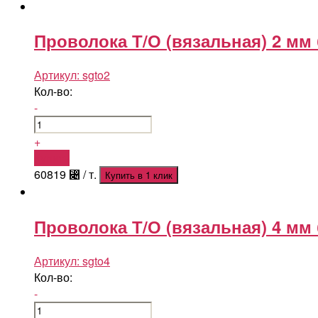
Проволока Т/О (вязальная) 2 мм
Артикул:
sgto2
Кол-во:
-
+
Купить
60819
⃄
/ т.
Купить в 1 клик
Проволока Т/О (вязальная) 4 мм
Артикул:
sgto4
Кол-во:
-