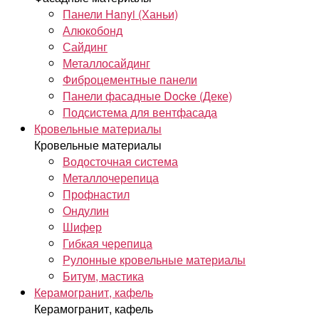
Панели Hanyi (Ханьи)
Алюкобонд
Сайдинг
Металлосайдинг
Фиброцементные панели
Панели фасадные Docke (Деке)
Подсистема для вентфасада
Кровельные материалы
Кровельные материалы
Водосточная система
Металлочерепица
Профнастил
Ондулин
Шифер
Гибкая черепица
Рулонные кровельные материалы
Битум, мастика
Керамогранит, кафель
Керамогранит, кафель