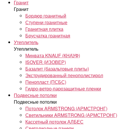
Гранит
Гранит
Бордюр гранитный
Ступени гранитные
Гранитная плитка
Брусчатка гранитная
Утеплитель
Утеплитель
Минвата KNAUF (КНАУФ)
ISOVER (ИЗОВЕР)
Базалит (базальтовые плиты)
Экструдированный пенополистирол
Пенопласт (ПСБС)
Гидро-ветро-парозащитные пленки
Подвесные потолки
Подвесные потолки
Потолок ARMSTRONG (АРМСТРОНГ)
Светильники ARMSTRONG (АРМСТРОНГ)
Кассетный потолок АЛБЕС
Светодиодные панели