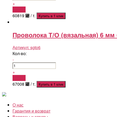
+
Купить
60819
⃄
/ т.
Купить в 1 клик
Проволока Т/О (вязальная) 6 мм
Артикул:
sgto6
Кол-во:
-
+
Купить
67008
⃄
/ т.
Купить в 1 клик
О нас
Гарантия и возврат
Вопросы и ответы