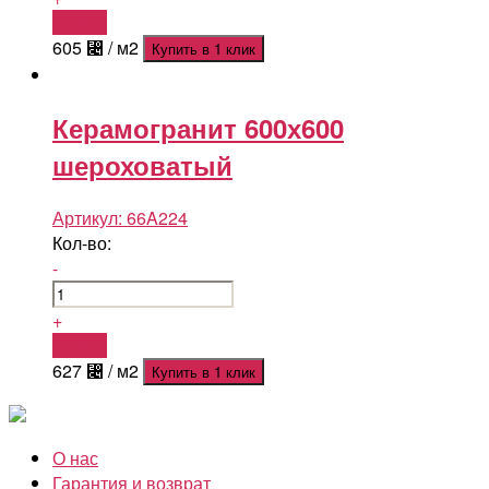
Купить
605
⃄
/ м2
Купить в 1 клик
Керамогранит 600х600
шероховатый
Артикул:
66A224
Кол-во:
-
+
Купить
627
⃄
/ м2
Купить в 1 клик
О нас
Гарантия и возврат