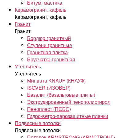
Битум, мастика
Керамогранит, кафель
Керамогранит, кафель
Гранит
Гранит
Бордюр гранитный
Ступени гранитные
Гранитная плитка
Брусчатка гранитная
Утеплитель
Утеплитель
Минвата KNAUF (КНАУФ)
ISOVER (ИЗОВЕР)
Базалит (базальтовые плиты)
Экструдированный пенополистирол
Пенопласт (ПСБС)
Гидро-ветро-парозащитные пленки
Подвесные потолки
Подвесные потолки
Потолок ARMSTRONG (АРМСТРОНГ)