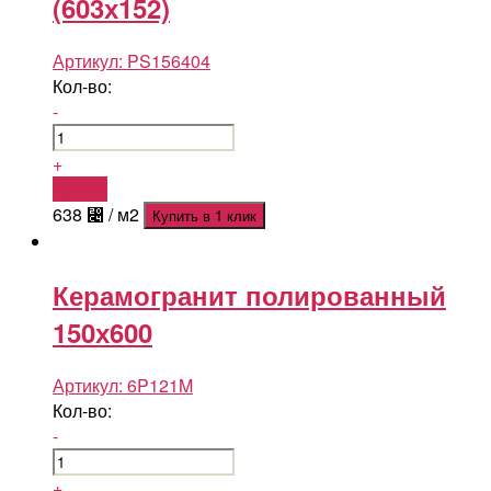
(603х152)
Артикул:
PS156404
Кол-во:
-
+
Купить
638
⃄
/ м2
Купить в 1 клик
Керамогранит полированный
150х600
Артикул:
6P121M
Кол-во:
-
+