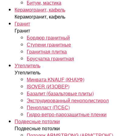
Битум, мастика
Керамогранит, кафель
Керамогранит, кафель
Гранит
Гранит
Бордюр гранитный
Ступени гранитные
Гранитная плитка
Брусчатка гранитная
Утеплитель
Утеплитель
Минвата KNAUF (КНАУФ)
ISOVER (ИЗОВЕР)
Базалит (базальтовые плиты)
Экструдированный пенополистирол
Пенопласт (ПСБС)
Гидро-ветро-парозащитные пленки
Подвесные потолки
Подвесные потолки
Потолок ARMSTRONG (АРМСТРОНГ)