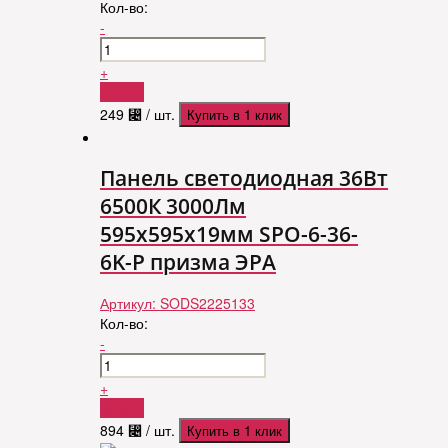
Кол-во:
-
+
Купить
249
⃄
/ шт.
Купить в 1 клик
Панель светодиодная 36Вт
6500К 3000Лм
595x595x19мм SPO-6-36-
6K-P призма ЭРА
Артикул:
SODS2225133
Кол-во:
-
+
Купить
894
⃄
/ шт.
Купить в 1 клик