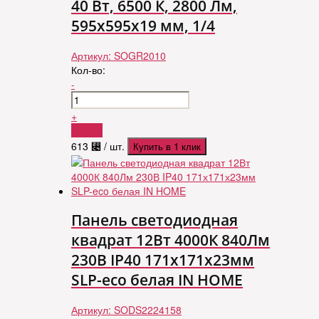
40 Вт, 6500 К, 2800 Лм,
595x595x19 мм, 1/4
Артикул:
SOGR2010
Кол-во:
-
+
Купить
613
⃄
/ шт.
Купить в 1 клик
Панель светодиодная
квадрат 12Вт 4000К 840Лм
230В IP40 171х171х23мм
SLP-eco белая IN HOME
Артикул:
SODS2224158