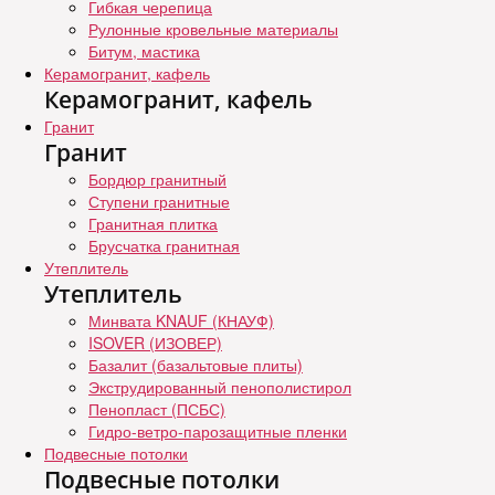
Гибкая черепица
Рулонные кровельные материалы
Битум, мастика
Керамогранит, кафель
Керамогранит, кафель
Гранит
Гранит
Бордюр гранитный
Ступени гранитные
Гранитная плитка
Брусчатка гранитная
Утеплитель
Утеплитель
Минвата KNAUF (КНАУФ)
ISOVER (ИЗОВЕР)
Базалит (базальтовые плиты)
Экструдированный пенополистирол
Пенопласт (ПСБС)
Гидро-ветро-парозащитные пленки
Подвесные потолки
Подвесные потолки