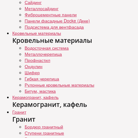
Сайдинг
Металлосайдинг
Фиброцементные панели
Панели фасадные Docke (Деке)
Подсистема для вентфасада
Кровельные материалы
Кровельные материалы
Водосточная система
Металлочерепица
Профнастил
Ондулин
Шифер
Гибкая черепица
Рулонные кровельные материалы
Битум, мастика
Керамогранит, кафель
Керамогранит, кафель
Гранит
Гранит
Бордюр гранитный
Ступени гранитные