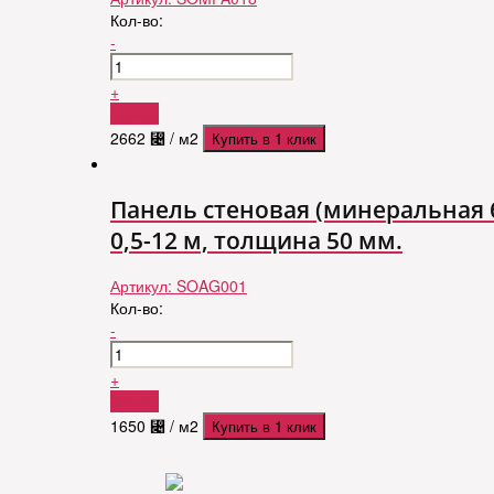
Кол-во:
-
+
Купить
2662
⃄
/ м2
Купить в 1 клик
Панель стеновая (минеральная б
0,5-12 м, толщина 50 мм.
Артикул:
SOAG001
Кол-во:
-
+
Купить
1650
⃄
/ м2
Купить в 1 клик