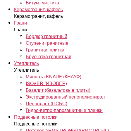
Битум, мастика
Керамогранит, кафель
Керамогранит, кафель
Гранит
Гранит
Бордюр гранитный
Ступени гранитные
Гранитная плитка
Брусчатка гранитная
Утеплитель
Утеплитель
Минвата KNAUF (КНАУФ)
ISOVER (ИЗОВЕР)
Базалит (базальтовые плиты)
Экструдированный пенополистирол
Пенопласт (ПСБС)
Гидро-ветро-парозащитные пленки
Подвесные потолки
Подвесные потолки
Потолок ARMSTRONG (АРМСТРОНГ)