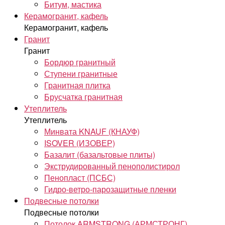
Битум, мастика
Керамогранит, кафель
Керамогранит, кафель
Гранит
Гранит
Бордюр гранитный
Ступени гранитные
Гранитная плитка
Брусчатка гранитная
Утеплитель
Утеплитель
Минвата KNAUF (КНАУФ)
ISOVER (ИЗОВЕР)
Базалит (базальтовые плиты)
Экструдированный пенополистирол
Пенопласт (ПСБС)
Гидро-ветро-парозащитные пленки
Подвесные потолки
Подвесные потолки
Потолок ARMSTRONG (АРМСТРОНГ)