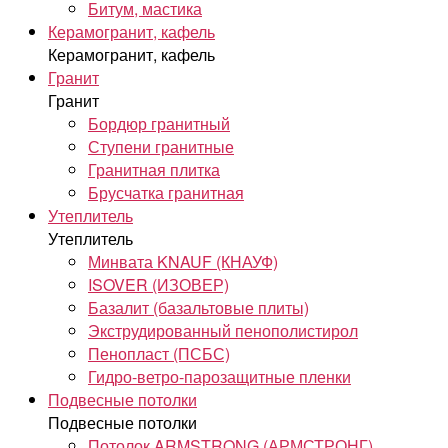
Битум, мастика
Керамогранит, кафель
Керамогранит, кафель
Гранит
Гранит
Бордюр гранитный
Ступени гранитные
Гранитная плитка
Брусчатка гранитная
Утеплитель
Утеплитель
Минвата KNAUF (КНАУФ)
ISOVER (ИЗОВЕР)
Базалит (базальтовые плиты)
Экструдированный пенополистирол
Пенопласт (ПСБС)
Гидро-ветро-парозащитные пленки
Подвесные потолки
Подвесные потолки
Потолок ARMSTRONG (АРМСТРОНГ)