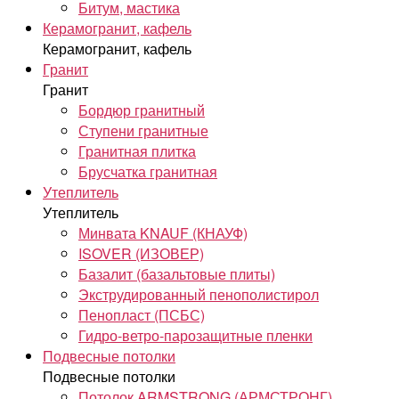
Битум, мастика
Керамогранит, кафель
Керамогранит, кафель
Гранит
Гранит
Бордюр гранитный
Ступени гранитные
Гранитная плитка
Брусчатка гранитная
Утеплитель
Утеплитель
Минвата KNAUF (КНАУФ)
ISOVER (ИЗОВЕР)
Базалит (базальтовые плиты)
Экструдированный пенополистирол
Пенопласт (ПСБС)
Гидро-ветро-парозащитные пленки
Подвесные потолки
Подвесные потолки
Потолок ARMSTRONG (АРМСТРОНГ)