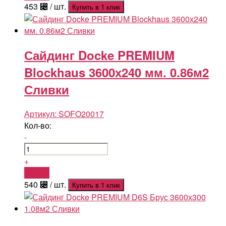
453
⃄
/ шт.
Купить в 1 клик
Сайдинг Docke PREMIUM
Blockhaus 3600х240 мм. 0.86м2
Сливки
Артикул:
SOFO20017
Кол-во:
-
+
Купить
540
⃄
/ шт.
Купить в 1 клик