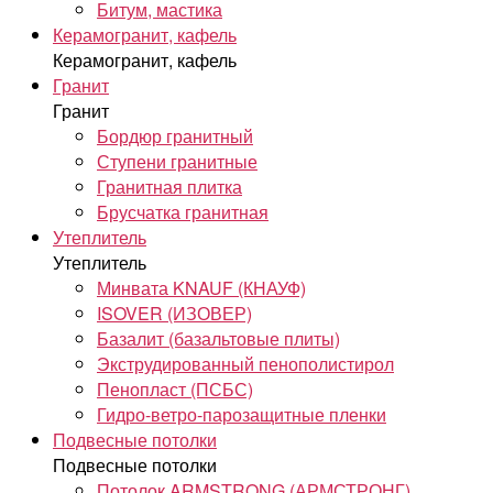
Битум, мастика
Керамогранит, кафель
Керамогранит, кафель
Гранит
Гранит
Бордюр гранитный
Ступени гранитные
Гранитная плитка
Брусчатка гранитная
Утеплитель
Утеплитель
Минвата KNAUF (КНАУФ)
ISOVER (ИЗОВЕР)
Базалит (базальтовые плиты)
Экструдированный пенополистирол
Пенопласт (ПСБС)
Гидро-ветро-парозащитные пленки
Подвесные потолки
Подвесные потолки
Потолок ARMSTRONG (АРМСТРОНГ)