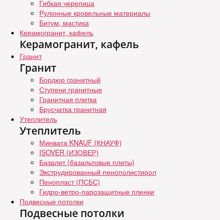
Гибкая черепица
Рулонные кровельные материалы
Битум, мастика
Керамогранит, кафель
Керамогранит, кафель
Гранит
Гранит
Бордюр гранитный
Ступени гранитные
Гранитная плитка
Брусчатка гранитная
Утеплитель
Утеплитель
Минвата KNAUF (КНАУФ)
ISOVER (ИЗОВЕР)
Базалит (базальтовые плиты)
Экструдированный пенополистирол
Пенопласт (ПСБС)
Гидро-ветро-парозащитные пленки
Подвесные потолки
Подвесные потолки