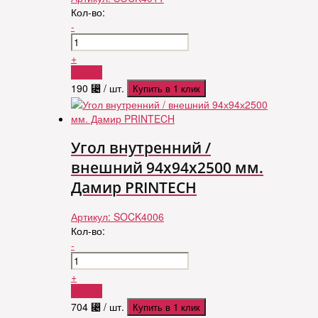
Кол-во:
-
+
Купить
190
⃄
/ шт.
Купить в 1 клик
Угол внутренний /
внешний 94х94х2500 мм.
Дамир PRINTECH
Артикул:
SOCK4006
Кол-во:
-
+
Купить
704
⃄
/ шт.
Купить в 1 клик