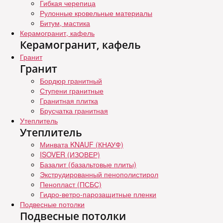
Гибкая черепица
Рулонные кровельные материалы
Битум, мастика
Керамогранит, кафель
Керамогранит, кафель
Гранит
Гранит
Бордюр гранитный
Ступени гранитные
Гранитная плитка
Брусчатка гранитная
Утеплитель
Утеплитель
Минвата KNAUF (КНАУФ)
ISOVER (ИЗОВЕР)
Базалит (базальтовые плиты)
Экструдированный пенополистирол
Пенопласт (ПСБС)
Гидро-ветро-парозащитные пленки
Подвесные потолки
Подвесные потолки