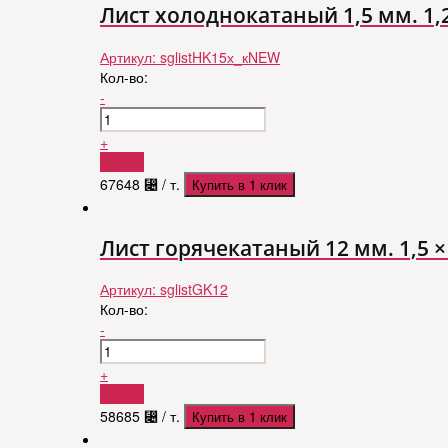
Лист холоднокатаный 1,5 мм. 1,25
Артикул:
sglistHK15х_кNEW
Кол-во:
-
+
Купить
67648
⃄
/ т.
Купить в 1 клик
Лист горячекатаный 12 мм. 1,5 × 6
Артикул:
sglistGK12
Кол-во:
-
+
Купить
58685
⃄
/ т.
Купить в 1 клик