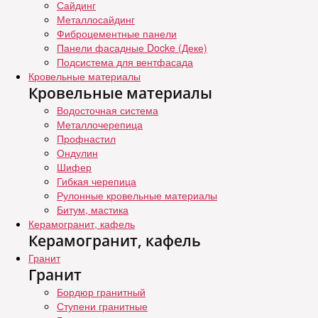
Сайдинг
Металлосайдинг
Фиброцементные панели
Панели фасадные Docke (Деке)
Подсистема для вентфасада
Кровельные материалы
Кровельные материалы
Водосточная система
Металлочерепица
Профнастил
Ондулин
Шифер
Гибкая черепица
Рулонные кровельные материалы
Битум, мастика
Керамогранит, кафель
Керамогранит, кафель
Гранит
Гранит
Бордюр гранитный
Ступени гранитные